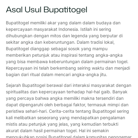
Asal Usul Bupatitogel
Bupatitogel memiliki akar yang dalam dalam budaya dan
kepercayaan masyarakat Indonesia. Istilah ini sering
dihubungkan dengan mitos dan legenda yang berputar di
sekitar angka dan keberuntungan. Dalam tradisi lokal,
Bupatitogel dianggap sebagai sosok yang mampu
memberikan petunjuk atau inspirasi tentang angka-angka
yang bisa membawa keberuntungan dalam permainan togel.
Kepercayaan ini telah berkembang seiring waktu dan menjadi
bagian dari ritual dalam mencari angka-angka jitu.
Sejarah Bupatitogel berawal dari interaksi masyarakat dengan
spiritualitas dan kepercayaan terhadap hal-hal gaib. Banyak
yang percaya bahwa angka memiliki makna tersendiri dan
dapat dipengaruhi oleh berbagai faktor, termasuk mimpi dan
peristiwa sehari-hari. Cerita-cerita tentang Bupatitogel sering
kali melibatkan seseorang yang mendapatkan pengalaman
mistis atau petunjuk yang jelas, yang kemudian terbukti
akurat dalam hasil permainan togel. Hal ini semakin
mengukuhkan posisi Bupatitogel dalam komunitas penggemar