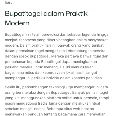
hari.
Bupatitogel dalam Praktik
Modern
Bupatitogel kini telah berevolusi dari sekadar legenda hingga
menjadi fenomena yang diperbincangkan dalam masyarakat
modern. Dalam praktik hari ini, banyak orang yang terlibat
dalam permainan togel mengaitkan keberuntungan mereka
dengan sosok Bupatitogel. Mereka percaya bahwa ritual dan
permohonan kepada Bupatitogel dapat meningkatkan
peluang mereka untuk menang. Hal ini menunjukkan
bagaimana mitos dan kepercayaan lokal masih sangat
mempengaruhi perilaku individu dalam konteks perjudian.
Selain itu, perkembangan teknologi juga mempengaruhi cara
orang berinteraksi dengan Bupatitogel. Banyak pemain togel
yang kini menggunakan platform online untuk bermain, tetapi
masih mengadopsi tradisi lama dengan melakukan ritual
sebelum mengisi nomor. Beberapa situs web bahkan
menawarkan panduan tentang bagaimana cara merayakan