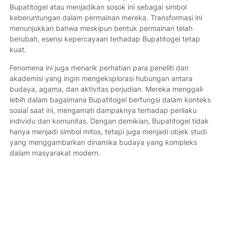
Bupatitogel atau menjadikan sosok ini sebagai simbol
keberuntungan dalam permainan mereka. Transformasi ini
menunjukkan bahwa meskipun bentuk permainan telah
berubah, esensi kepercayaan terhadap Bupatitogel tetap
kuat.
Fenomena ini juga menarik perhatian para peneliti dan
akademisi yang ingin mengeksplorasi hubungan antara
budaya, agama, dan aktivitas perjudian. Mereka menggali
lebih dalam bagaimana Bupatitogel berfungsi dalam konteks
sosial saat ini, mengamati dampaknya terhadap perilaku
individu dan komunitas. Dengan demikian, Bupatitogel tidak
hanya menjadi simbol mitos, tetapi juga menjadi objek studi
yang menggambarkan dinamika budaya yang kompleks
dalam masyarakat modern.