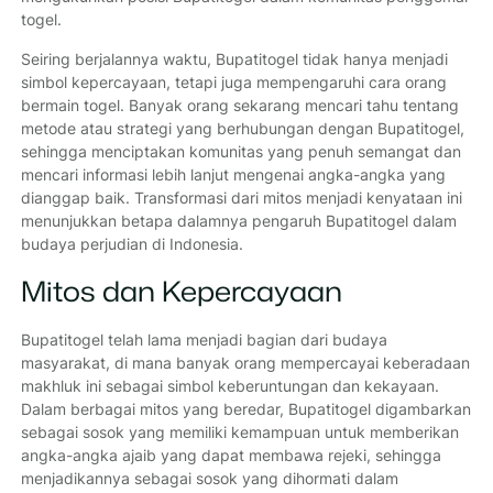
togel.
Seiring berjalannya waktu, Bupatitogel tidak hanya menjadi
simbol kepercayaan, tetapi juga mempengaruhi cara orang
bermain togel. Banyak orang sekarang mencari tahu tentang
metode atau strategi yang berhubungan dengan Bupatitogel,
sehingga menciptakan komunitas yang penuh semangat dan
mencari informasi lebih lanjut mengenai angka-angka yang
dianggap baik. Transformasi dari mitos menjadi kenyataan ini
menunjukkan betapa dalamnya pengaruh Bupatitogel dalam
budaya perjudian di Indonesia.
Mitos dan Kepercayaan
Bupatitogel telah lama menjadi bagian dari budaya
masyarakat, di mana banyak orang mempercayai keberadaan
makhluk ini sebagai simbol keberuntungan dan kekayaan.
Dalam berbagai mitos yang beredar, Bupatitogel digambarkan
sebagai sosok yang memiliki kemampuan untuk memberikan
angka-angka ajaib yang dapat membawa rejeki, sehingga
menjadikannya sebagai sosok yang dihormati dalam