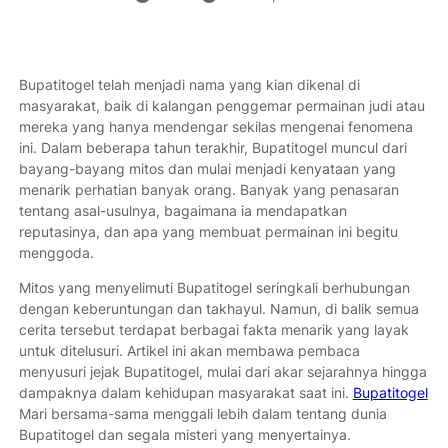
Bupatitogel telah menjadi nama yang kian dikenal di
masyarakat, baik di kalangan penggemar permainan judi atau
mereka yang hanya mendengar sekilas mengenai fenomena
ini. Dalam beberapa tahun terakhir, Bupatitogel muncul dari
bayang-bayang mitos dan mulai menjadi kenyataan yang
menarik perhatian banyak orang. Banyak yang penasaran
tentang asal-usulnya, bagaimana ia mendapatkan
reputasinya, dan apa yang membuat permainan ini begitu
menggoda.
Mitos yang menyelimuti Bupatitogel seringkali berhubungan
dengan keberuntungan dan takhayul. Namun, di balik semua
cerita tersebut terdapat berbagai fakta menarik yang layak
untuk ditelusuri. Artikel ini akan membawa pembaca
menyusuri jejak Bupatitogel, mulai dari akar sejarahnya hingga
dampaknya dalam kehidupan masyarakat saat ini.
Bupatitogel
Mari bersama-sama menggali lebih dalam tentang dunia
Bupatitogel dan segala misteri yang menyertainya.