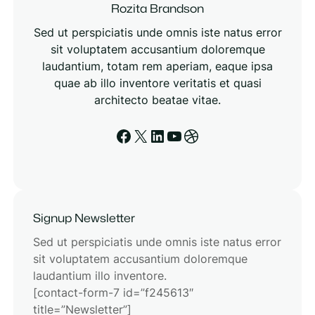
Rozita Brandson
Sed ut perspiciatis unde omnis iste natus error
sit voluptatem accusantium doloremque
laudantium, totam rem aperiam, eaque ipsa
quae ab illo inventore veritatis et quasi
architecto beatae vitae.
Facebook
X
LinkedIn
YouTube
Dribbble
Signup Newsletter
Sed ut perspiciatis unde omnis iste natus error
sit voluptatem accusantium doloremque
laudantium illo inventore.
[contact-form-7 id=”f245613″
title=”Newsletter”]