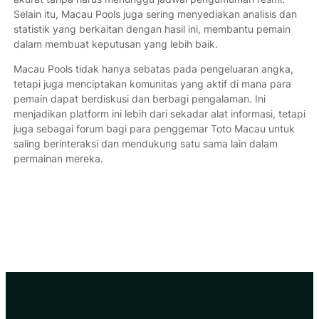
Selain itu, Macau Pools juga sering menyediakan analisis dan
statistik yang berkaitan dengan hasil ini, membantu pemain
dalam membuat keputusan yang lebih baik.
Macau Pools tidak hanya sebatas pada pengeluaran angka,
tetapi juga menciptakan komunitas yang aktif di mana para
pemain dapat berdiskusi dan berbagi pengalaman. Ini
menjadikan platform ini lebih dari sekadar alat informasi, tetapi
juga sebagai forum bagi para penggemar Toto Macau untuk
saling berinteraksi dan mendukung satu sama lain dalam
permainan mereka.