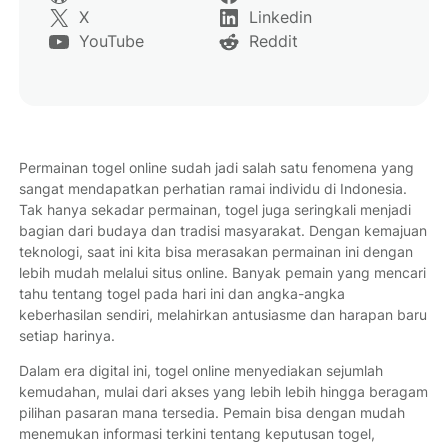
X
Linkedin
YouTube
Reddit
Permainan togel online sudah jadi salah satu fenomena yang
sangat mendapatkan perhatian ramai individu di Indonesia.
Tak hanya sekadar permainan, togel juga seringkali menjadi
bagian dari budaya dan tradisi masyarakat. Dengan kemajuan
teknologi, saat ini kita bisa merasakan permainan ini dengan
lebih mudah melalui situs online. Banyak pemain yang mencari
tahu tentang togel pada hari ini dan angka-angka
keberhasilan sendiri, melahirkan antusiasme dan harapan baru
setiap harinya.
Dalam era digital ini, togel online menyediakan sejumlah
kemudahan, mulai dari akses yang lebih lebih hingga beragam
pilihan pasaran mana tersedia. Pemain bisa dengan mudah
menemukan informasi terkini tentang keputusan togel,