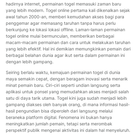
hadirnya internet, permainan togel memasuki zaman baru
yang lebih modern. Togel online pertama kali dikenalkan sejak
awal tahun 2000-an, memberi kemudahan akses bagi para
penggemar agar memasang taruhan tanpa harus perlu
berkunjung ke lokasi lokasi offline. Laman-laman permainan
togel online mulai bermunculan, memberikan berbagai
macam-macam permainan dan cara untuk melakukan taruhan
yang lebih efektif. Hal ini demikian memungkinkan pemain dari
berbagai belahan dunia agar ikut serta dalam permainan ini
dengan lebih gampang.
Seiring berlalu waktu, kemajuan permainan togel di dunia
maya semakin cepat, dengan beragam inovasi serta menarik
minat pemain baru. Ciri-ciri seperti undian langsung serta
aplikasi untuk ponsel yang memudahkan akses menjadi salah
satu di daya tarik utama. Togel kini juga sudah menjadi lebih
gampang diakses oleh banyak orang, di mana informasi hasil-
hasil pengundian bisa diperoleh dari langsung melalui
beraneka platform digital. Fenomena ini bukan hanya
meningkatkan jumlah pemain, tetapi serta merombak
perspektif publik mengenai aktivitas ini dalam hal menyeluruh.