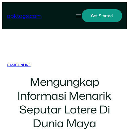
Skip
to
apktags.com
Get Started
content
GAME ONLINE
Mengungkap
Informasi Menarik
Seputar Lotere Di
Dunia Maya