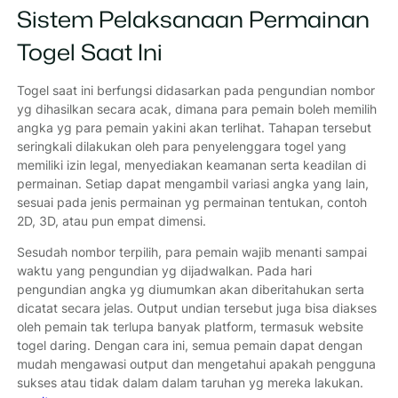
Sistem Pelaksanaan Permainan
Togel Saat Ini
Togel saat ini berfungsi didasarkan pada pengundian nombor
yg dihasilkan secara acak, dimana para pemain boleh memilih
angka yg para pemain yakini akan terlihat. Tahapan tersebut
seringkali dilakukan oleh para penyelenggara togel yang
memiliki izin legal, menyediakan keamanan serta keadilan di
permainan. Setiap dapat mengambil variasi angka yang lain,
sesuai pada jenis permainan yg permainan tentukan, contoh
2D, 3D, atau pun empat dimensi.
Sesudah nombor terpilih, para pemain wajib menanti sampai
waktu yang pengundian yg dijadwalkan. Pada hari
pengundian angka yg diumumkan akan diberitahukan serta
dicatat secara jelas. Output undian tersebut juga bisa diakses
oleh pemain tak terlupa banyak platform, termasuk website
togel daring. Dengan cara ini, semua pemain dapat dengan
mudah mengawasi output dan mengetahui apakah pengguna
sukses atau tidak dalam dalam taruhan yg mereka lakukan.