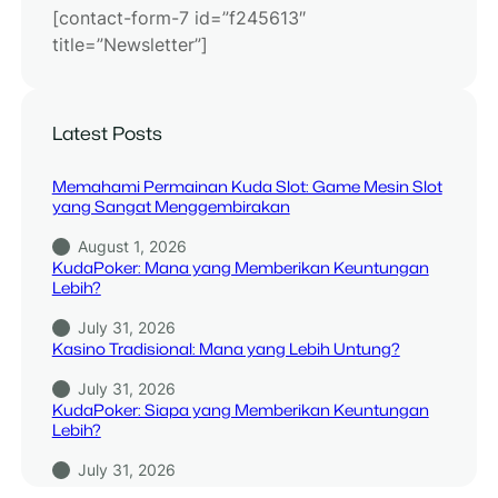
[contact-form-7 id=”f245613″
title=”Newsletter”]
Latest Posts
Memahami Permainan Kuda Slot: Game Mesin Slot
yang Sangat Menggembirakan
August 1, 2026
KudaPoker: Mana yang Memberikan Keuntungan
Lebih?
July 31, 2026
Kasino Tradisional: Mana yang Lebih Untung?
July 31, 2026
KudaPoker: Siapa yang Memberikan Keuntungan
Lebih?
July 31, 2026