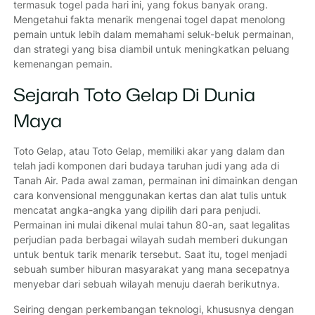
termasuk togel pada hari ini, yang fokus banyak orang.
Mengetahui fakta menarik mengenai togel dapat menolong
pemain untuk lebih dalam memahami seluk-beluk permainan,
dan strategi yang bisa diambil untuk meningkatkan peluang
kemenangan pemain.
Sejarah Toto Gelap Di Dunia
Maya
Toto Gelap, atau Toto Gelap, memiliki akar yang dalam dan
telah jadi komponen dari budaya taruhan judi yang ada di
Tanah Air. Pada awal zaman, permainan ini dimainkan dengan
cara konvensional menggunakan kertas dan alat tulis untuk
mencatat angka-angka yang dipilih dari para penjudi.
Permainan ini mulai dikenal mulai tahun 80-an, saat legalitas
perjudian pada berbagai wilayah sudah memberi dukungan
untuk bentuk tarik menarik tersebut. Saat itu, togel menjadi
sebuah sumber hiburan masyarakat yang mana secepatnya
menyebar dari sebuah wilayah menuju daerah berikutnya.
Seiring dengan perkembangan teknologi, khususnya dengan