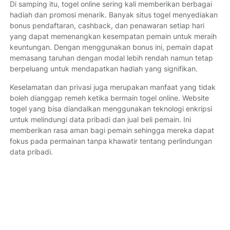
Di samping itu, togel online sering kali memberikan berbagai
hadiah dan promosi menarik. Banyak situs togel menyediakan
bonus pendaftaran, cashback, dan penawaran setiap hari
yang dapat memenangkan kesempatan pemain untuk meraih
keuntungan. Dengan menggunakan bonus ini, pemain dapat
memasang taruhan dengan modal lebih rendah namun tetap
berpeluang untuk mendapatkan hadiah yang signifikan.
Keselamatan dan privasi juga merupakan manfaat yang tidak
boleh dianggap remeh ketika bermain togel online. Website
togel yang bisa diandalkan menggunakan teknologi enkripsi
untuk melindungi data pribadi dan jual beli pemain. Ini
memberikan rasa aman bagi pemain sehingga mereka dapat
fokus pada permainan tanpa khawatir tentang perlindungan
data pribadi.