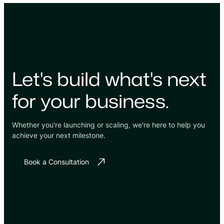
Let's build what's next
for your business.
Whether you're launching or scaling, we're here to help you
achieve your next milestone.
Book a Consultation