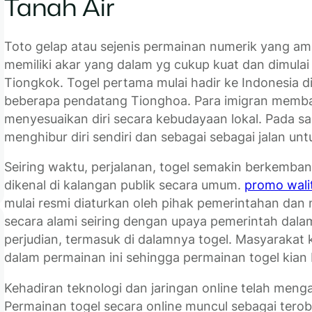
Tanah Air
Toto gelap atau sejenis permainan numerik yang amat
memiliki akar yang dalam yg cukup kuat dan dimulai
Tiongkok. Togel pertama mulai hadir ke Indonesia d
beberapa pendatang Tionghoa. Para imigran memba
menyesuaikan diri secara kebudayaan lokal. Pada saa
menghibur diri sendiri dan sebagai sebagai jalan 
Seiring waktu, perjalanan, togel semakin berkemban
dikenal di kalangan publik secara umum.
promo wali
mulai resmi diaturkan oleh pihak pemerintahan dan 
secara alami seiring dengan upaya pemerintah dal
perjudian, termasuk di dalamnya togel. Masyarakat
dalam permainan ini sehingga permainan togel kian 
Kehadiran teknologi dan jaringan online telah meng
Permainan togel secara online muncul sebagai te