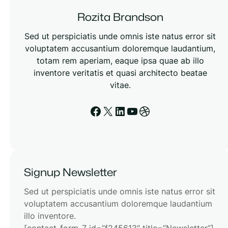
Rozita Brandson
Sed ut perspiciatis unde omnis iste natus error sit
voluptatem accusantium doloremque laudantium,
totam rem aperiam, eaque ipsa quae ab illo
inventore veritatis et quasi architecto beatae
vitae.
Facebook
X
LinkedIn
YouTube
Dribbble
Signup Newsletter
Sed ut perspiciatis unde omnis iste natus error sit
voluptatem accusantium doloremque laudantium
illo inventore.
[contact-form-7 id=”f245613″ title=”Newsletter”]