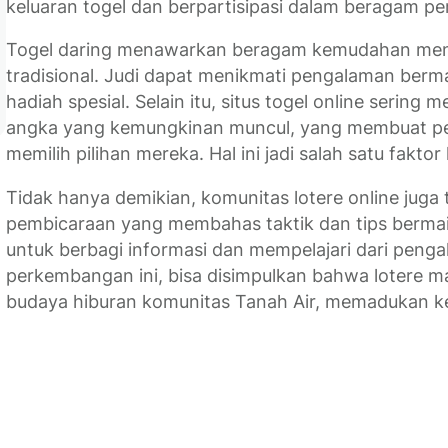
keluaran togel dan berpartisipasi dalam beragam p
Togel daring menawarkan beragam kemudahan menari
tradisional. Judi dapat menikmati pengalaman bermai
hadiah spesial. Selain itu, situs togel online seri
angka yang kemungkinan muncul, yang membuat pe
memilih pilihan mereka. Hal ini jadi salah satu fakto
Tidak hanya demikian, komunitas lotere online jug
pembicaraan yang membahas taktik dan tips bermai
untuk berbagi informasi dan mempelajari dari peng
perkembangan ini, bisa disimpulkan bahwa lotere ma
budaya hiburan komunitas Tanah Air, memadukan ke