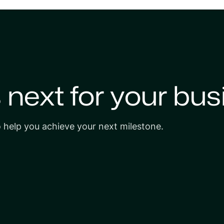
s next for your bus
o help you achieve your next milestone.