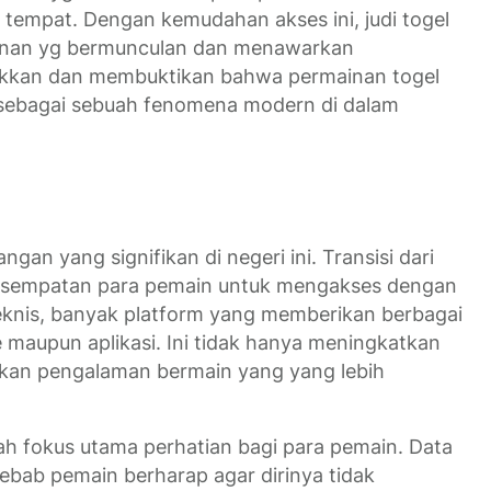
h tempat. Dengan kemudahan akses ini, judi togel
layanan yg bermunculan dan menawarkan
jukkan dan membuktikan bahwa permainan togel
i sebagai sebuah fenomena modern di dalam
ngan yang signifikan di negeri ini. Transisi dari
kesempatan para pemain untuk mengakses dengan
nis, banyak platform yang memberikan berbagai
e maupun aplikasi. Ini tidak hanya meningkatkan
akan pengalaman bermain yang yang lebih
lah fokus utama perhatian bagi para pemain. Data
 sebab pemain berharap agar dirinya tidak