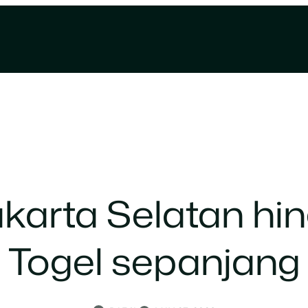
karta Selatan hin
 Togel sepanjang 