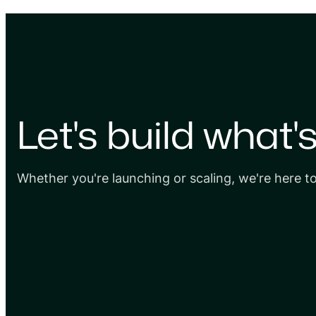
Let's build what'
Whether you're launching or scaling, we're here t