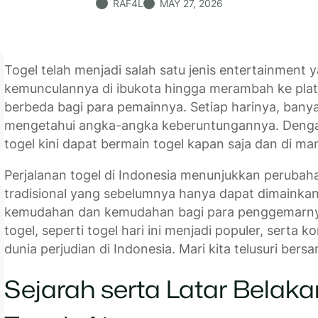
RAF4L
MAY 27, 2026
Togel telah menjadi salah satu jenis entertainment 
kemunculannya di ibukota hingga merambah ke plat
berbeda bagi para pemainnya. Setiap harinya, banya
mengetahui angka-angka keberuntungannya. Deng
togel kini dapat bermain togel kapan saja dan di mana
Perjalanan togel di Indonesia menunjukkan perubah
tradisional yang sebelumnya hanya dapat dimainkan
kemudahan dan kemudahan bagi para penggemarnya.
togel, seperti togel hari ini menjadi populer, serta k
dunia perjudian di Indonesia. Mari kita telusuri bersa
Sejarah serta Latar Belak