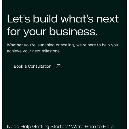
Let's build what's next
for your business.
Whether you're launching or scaling, we're here to help you
achieve your next milestone.
Book a Consultation
Need Help Getting Started? We’re Here to Help.