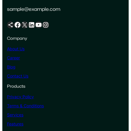
sample@example.com
Share Icon
Facebook
X
LinkedIn
YouTube
Instagram
Company
About Us
Career
Blog
Contact Us
Products
Privacy Policy
Terms & Conditions
Services
Features