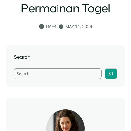
Permainan Togel
RAF4L
MAY 14, 2026
Search
S
e
a
r
c
h