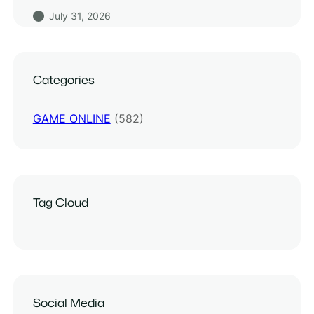
July 31, 2026
Categories
GAME ONLINE
(582)
Tag Cloud
Social Media