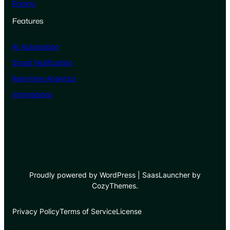
Pricing
Features
AI Automation
Smart Notification
Real-time Analytics
Integrations
Proudly powered by WordPress | SaasLauncher by
CozyThemes.
Privacy Policy
Terms of Service
License