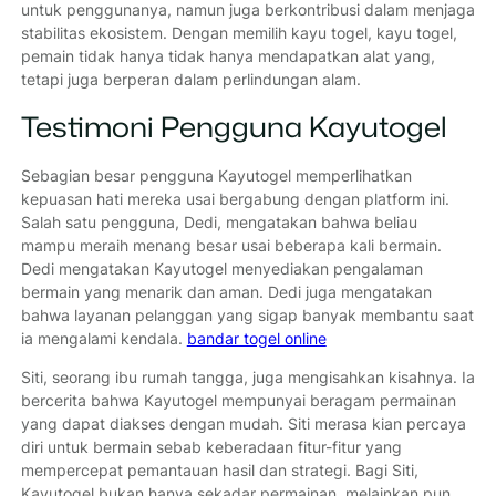
untuk penggunanya, namun juga berkontribusi dalam menjaga
stabilitas ekosistem. Dengan memilih kayu togel, kayu togel,
pemain tidak hanya tidak hanya mendapatkan alat yang,
tetapi juga berperan dalam perlindungan alam.
Testimoni Pengguna Kayutogel
Sebagian besar pengguna Kayutogel memperlihatkan
kepuasan hati mereka usai bergabung dengan platform ini.
Salah satu pengguna, Dedi, mengatakan bahwa beliau
mampu meraih menang besar usai beberapa kali bermain.
Dedi mengatakan Kayutogel menyediakan pengalaman
bermain yang menarik dan aman. Dedi juga mengatakan
bahwa layanan pelanggan yang sigap banyak membantu saat
ia mengalami kendala.
bandar togel online
Siti, seorang ibu rumah tangga, juga mengisahkan kisahnya. Ia
bercerita bahwa Kayutogel mempunyai beragam permainan
yang dapat diakses dengan mudah. Siti merasa kian percaya
diri untuk bermain sebab keberadaan fitur-fitur yang
mempercepat pemantauan hasil dan strategi. Bagi Siti,
Kayutogel bukan hanya sekadar permainan, melainkan pun