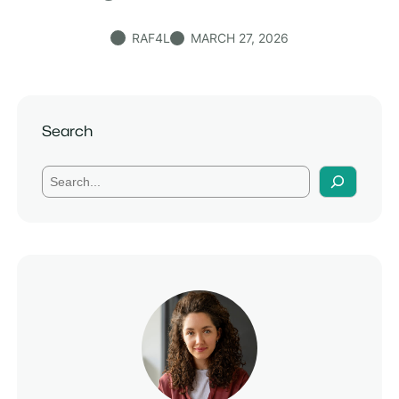
RAF4L
MARCH 27, 2026
Search
S
e
a
r
c
h