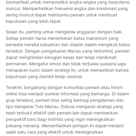
bermanfaat untuk memprediksi angka-angka yang berpotensi
muncul. Memperhatikan frekuensi angka dan kombinasi yang
sering muncul dapat membantu pemain untuk membuat
keputusan yang lebih tepat.
Selain itu, penting untuk mengelola anggaran dengan baik.
Setiap pemain harus menentukan batas maksimum yang
bersedia mereka keluarkan dan disiplin dalam mengikuti batas
tersebut. Dengan pengeluaran Macau yang terkontrol, pemain
dapat menghindari kerugian besar dan tetap menikmati
permainan. Mengatur emosi dan tidak terbawa suasana juga
merupakan kunci dalam strategi ini, untuk memastikan bahwa
keputusan yang diambil tetap rasional.
Terakhir, bergabung dengan komunitas pemain atau forum
online bisa menjadi sumber informasi yang berharga. Di dalam
grup tersebut, pemain bisa saling berbagi pengalaman dan
tips mengenai Toto Macau. Diskusi mengenai strategi yang
telah terbukti efektif oleh pemain lain dapat memberikan
perspektif baru bagi individu yang ingin meningkatkan
peluang menang. Memanfaatkan jaringan ini dapat menjadi
salah satu cara yang efektif untuk meningkatkan