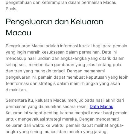
pengetahuan dan keterampilan dalam permainan Macau
Pools.
Pengeluaran dan Keluaran
Macau
Pengeluaran Macau adalah informasi krusial bagi para pemain
yang ingin meraih kesuksesan dalam permainan. Data ini
mencakup hasil undian dan angka-angka yang ditarik dalam
setiap sesi, memberikan gambaran yang jelas tentang pola
dan tren yang mungkin terjadi. Dengan memahami
pengeluaran ini, pemain dapat membuat keputusan yang lebih
terinformasi dan strategis dalam memilih angka yang akan
dimainkan.
Sementara itu, keluaran Macau merujuk pada hasil akhir dari
permainan yang diumumkan secara resmi.
Data Macau
Keluaran ini sangat penting karena menjadi dasar bagi pemain
untuk mengevaluasi strategi mereka. Dengan mencermati
keluaran dari waktu ke waktu, pemain dapat melihat angka-
angka yang sering muncul dan mereka yang jarang,