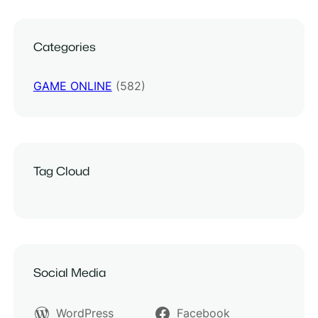
Categories
GAME ONLINE
(582)
Tag Cloud
Social Media
WordPress
Facebook