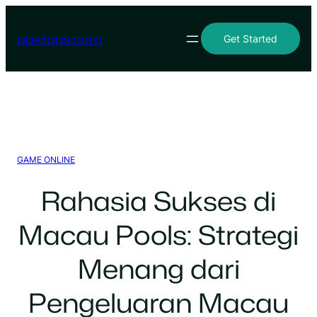
Skip
to
apktags.com
Get Started
content
GAME ONLINE
Rahasia Sukses di
Macau Pools: Strategi
Menang dari
Pengeluaran Macau