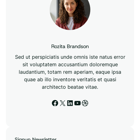
Rozita Brandson
Sed ut perspiciatis unde omnis iste natus error
sit voluptatem accusantium doloremque
laudantium, totam rem aperiam, eaque ipsa
quae ab illo inventore veritatis et quasi
architecto beatae vitae.
Facebook
X
LinkedIn
YouTube
Dribbble
Signup Newsletter