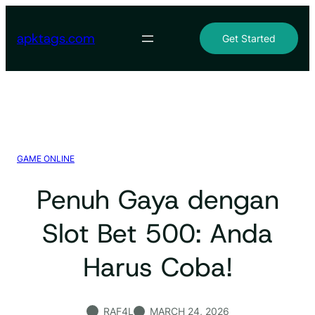
Skip
to
apktags.com
Get Started
content
GAME ONLINE
Penuh Gaya dengan
Slot Bet 500: Anda
Harus Coba!
RAF4L
MARCH 24, 2026