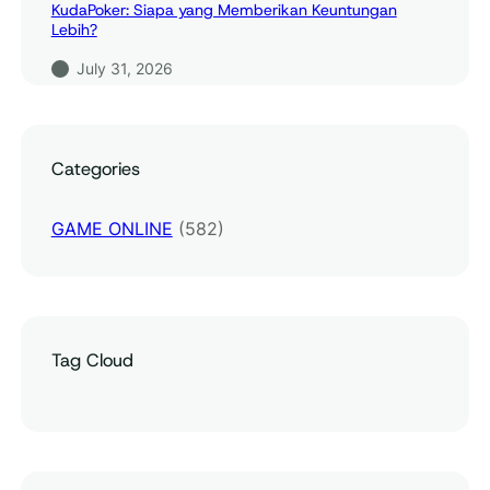
KudaPoker: Siapa yang Memberikan Keuntungan
Lebih?
July 31, 2026
Categories
GAME ONLINE
(582)
Tag Cloud