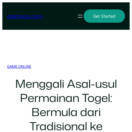
Skip
to
apktags.com
Get Started
content
GAME ONLINE
Menggali Asal-usul
Permainan Togel:
Bermula dari
Tradisional ke