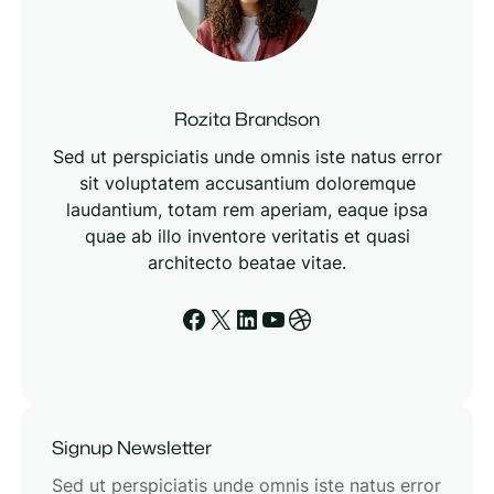
Rozita Brandson
Sed ut perspiciatis unde omnis iste natus error
sit voluptatem accusantium doloremque
laudantium, totam rem aperiam, eaque ipsa
quae ab illo inventore veritatis et quasi
architecto beatae vitae.
Facebook
X
LinkedIn
YouTube
Dribbble
Signup Newsletter
Sed ut perspiciatis unde omnis iste natus error