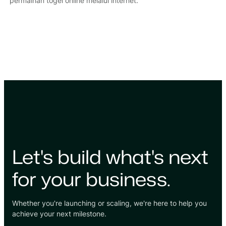
permainan togel online melalui internet.
Let's build what's next
for your business.
Whether you're launching or scaling, we're here to help you
achieve your next milestone.