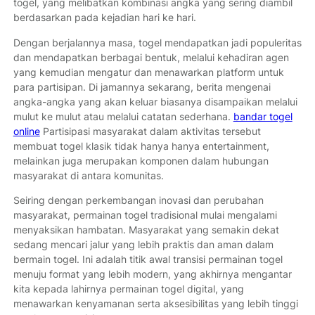
togel, yang melibatkan kombinasi angka yang sering diambil
berdasarkan pada kejadian hari ke hari.
Dengan berjalannya masa, togel mendapatkan jadi populeritas
dan mendapatkan berbagai bentuk, melalui kehadiran agen
yang kemudian mengatur dan menawarkan platform untuk
para partisipan. Di jamannya sekarang, berita mengenai
angka-angka yang akan keluar biasanya disampaikan melalui
mulut ke mulut atau melalui catatan sederhana.
bandar togel
online
Partisipasi masyarakat dalam aktivitas tersebut
membuat togel klasik tidak hanya hanya entertainment,
melainkan juga merupakan komponen dalam hubungan
masyarakat di antara komunitas.
Seiring dengan perkembangan inovasi dan perubahan
masyarakat, permainan togel tradisional mulai mengalami
menyaksikan hambatan. Masyarakat yang semakin dekat
sedang mencari jalur yang lebih praktis dan aman dalam
bermain togel. Ini adalah titik awal transisi permainan togel
menuju format yang lebih modern, yang akhirnya mengantar
kita kepada lahirnya permainan togel digital, yang
menawarkan kenyamanan serta aksesibilitas yang lebih tinggi