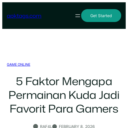
Skip
to
apktags.com
Get Started
content
GAME ONLINE
5 Faktor Mengapa
Permainan Kuda Jadi
Favorit Para Gamers
RAF4L
FEBRUARY 8, 2026