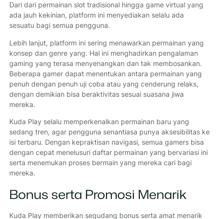
Dari dari permainan slot tradisional hingga game virtual yang
ada jauh kekinian, platform ini menyediakan selalu ada
sesuatu bagi semua pengguna.
Lebih lanjut, platform ini sering menawarkan permainan yang
konsep dan genre yang. Hal ini menghadirkan pengalaman
gaming yang terasa menyenangkan dan tak membosankan.
Beberapa gamer dapat menentukan antara permainan yang
penuh dengan penuh uji coba atau yang cenderung relaks,
dengan demikian bisa beraktivitas sesuai suasana jiwa
mereka.
Kuda Play selalu memperkenalkan permainan baru yang
sedang tren, agar pengguna senantiasa punya aksesibilitas ke
isi terbaru. Dengan kepraktisan navigasi, semua gamers bisa
dengan cepat menelusuri daftar permainan yang bervariasi ini
serta menemukan proses bermain yang mereka cari bagi
mereka.
Bonus serta Promosi Menarik
Kuda Play memberikan segudang bonus serta amat menarik