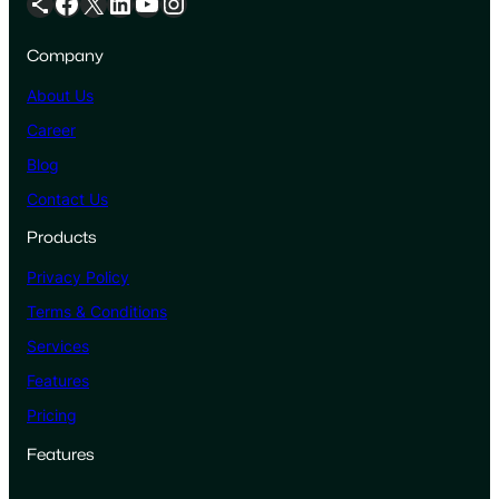
Share Icon
Facebook
X
LinkedIn
YouTube
Instagram
Company
About Us
Career
Blog
Contact Us
Products
Privacy Policy
Terms & Conditions
Services
Features
Pricing
Features