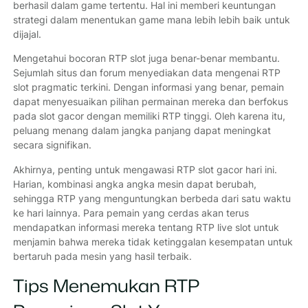
berhasil dalam game tertentu. Hal ini memberi keuntungan
strategi dalam menentukan game mana lebih lebih baik untuk
dijajal.
Mengetahui bocoran RTP slot juga benar-benar membantu.
Sejumlah situs dan forum menyediakan data mengenai RTP
slot pragmatic terkini. Dengan informasi yang benar, pemain
dapat menyesuaikan pilihan permainan mereka dan berfokus
pada slot gacor dengan memiliki RTP tinggi. Oleh karena itu,
peluang menang dalam jangka panjang dapat meningkat
secara signifikan.
Akhirnya, penting untuk mengawasi RTP slot gacor hari ini.
Harian, kombinasi angka angka mesin dapat berubah,
sehingga RTP yang menguntungkan berbeda dari satu waktu
ke hari lainnya. Para pemain yang cerdas akan terus
mendapatkan informasi mereka tentang RTP live slot untuk
menjamin bahwa mereka tidak ketinggalan kesempatan untuk
bertaruh pada mesin yang hasil terbaik.
Tips Menemukan RTP