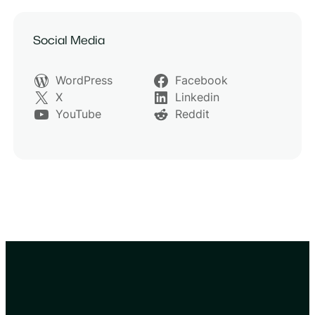
Social Media
WordPress
Facebook
X
Linkedin
YouTube
Reddit