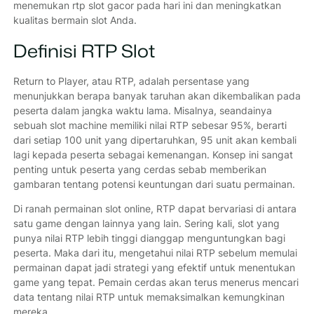
menemukan rtp slot gacor pada hari ini dan meningkatkan
kualitas bermain slot Anda.
Definisi RTP Slot
Return to Player, atau RTP, adalah persentase yang
menunjukkan berapa banyak taruhan akan dikembalikan pada
peserta dalam jangka waktu lama. Misalnya, seandainya
sebuah slot machine memiliki nilai RTP sebesar 95%, berarti
dari setiap 100 unit yang dipertaruhkan, 95 unit akan kembali
lagi kepada peserta sebagai kemenangan. Konsep ini sangat
penting untuk peserta yang cerdas sebab memberikan
gambaran tentang potensi keuntungan dari suatu permainan.
Di ranah permainan slot online, RTP dapat bervariasi di antara
satu game dengan lainnya yang lain. Sering kali, slot yang
punya nilai RTP lebih tinggi dianggap menguntungkan bagi
peserta. Maka dari itu, mengetahui nilai RTP sebelum memulai
permainan dapat jadi strategi yang efektif untuk menentukan
game yang tepat. Pemain cerdas akan terus menerus mencari
data tentang nilai RTP untuk memaksimalkan kemungkinan
mereka.