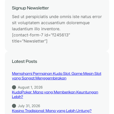
Signup Newsletter
Sed ut perspiciatis unde omnis iste natus error
sit voluptatem accusantium doloremque
laudantium illo inventore.
[contact-form-7 id=”f245613″
title=”Newsletter”]
Latest Posts
Memahami Permainan Kuda Slot: Game Mesin Slot
yang Sangat Menggembirakan
August 1, 2026
KudaPoker: Mana yang Memberikan Keuntungan
Lebih?
July 31, 2026
Kasino Tradisional: Mana yang Lebih Untung?