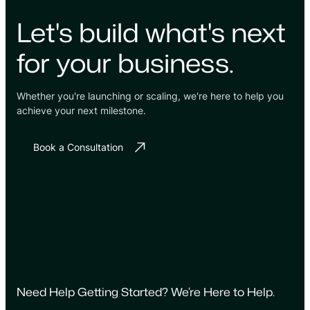
Let's build what's next
for your business.
Whether you're launching or scaling, we're here to help you
achieve your next milestone.
Book a Consultation
Need Help Getting Started? We’re Here to Help.