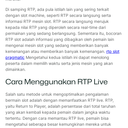
Di samping RTP, ada pula istilah lain yang sering terkait
dengan slot machine, seperti RTP secara langsung serta
informasi RTP mesin slot. RTP secara langsung merujuk
kepada nilai RTP yang diperoleh secara real-time dari
permainan yang sedang berlangsung. Sementara itu, bocoran
RTP slot adalah informasi yang dibagikan oleh pemain lain
mengenai mesin slot yang sedang memberikan banyak
kemenangan atau memberikan banyak kemenangan.
rtp slot
pragmatic
Mengetahui kedua istilah ini dapat menolong
peserta dalam memilih waktu serta jenis mesin yang akan
dimainkan.
Cara Menggunakan RTP Live
Salah satu metode untuk mengoptimalkan pengalaman
bermain slot adalah dengan memanfaatkan RTP live. RTP,
yaitu Return to Player, adalah persentase dari total taruhan
yang akan kembali kepada pemain dalam jangka waktu
tertentu. Dengan cara memantau RTP live, pemain bisa
mengetahui seberapa besar kemungkinan mereka untuk