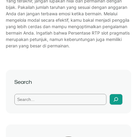
Yang terakhir, jangan lupakan nilai dari permainan dengan
bijak. Pakailah jumlah taruhan yang sesuai dengan anggaran
Anda dan jangan terbawa emosi ketika bermain. Melalui
mengelola modal secara efektif, kamu bakal menjadi penggila
yang lebih cerdas dan mampu mengoptimalkan pengalaman
bermain Anda. Ingatlah bahwa Persentase RTP slot pragmatis
merupakan petunjuk, namun keberuntungan juga memiliki
peran yang besar di permainan.
Search
S
e
a
r
c
h