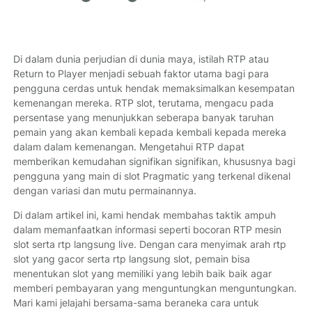
Di dalam dunia perjudian di dunia maya, istilah RTP atau
Return to Player menjadi sebuah faktor utama bagi para
pengguna cerdas untuk hendak memaksimalkan kesempatan
kemenangan mereka. RTP slot, terutama, mengacu pada
persentase yang menunjukkan seberapa banyak taruhan
pemain yang akan kembali kepada kembali kepada mereka
dalam dalam kemenangan. Mengetahui RTP dapat
memberikan kemudahan signifikan signifikan, khususnya bagi
pengguna yang main di slot Pragmatic yang terkenal dikenal
dengan variasi dan mutu permainannya.
Di dalam artikel ini, kami hendak membahas taktik ampuh
dalam memanfaatkan informasi seperti bocoran RTP mesin
slot serta rtp langsung live. Dengan cara menyimak arah rtp
slot yang gacor serta rtp langsung slot, pemain bisa
menentukan slot yang memiliki yang lebih baik baik agar
memberi pembayaran yang menguntungkan menguntungkan.
Mari kami jelajahi bersama-sama beraneka cara untuk