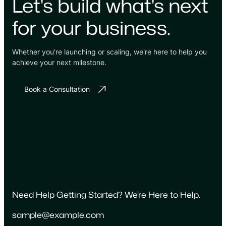
Let's build what's next
for your business.
Whether you're launching or scaling, we're here to help you
achieve your next milestone.
Book a Consultation
Need Help Getting Started? We’re Here to Help.
sample@example.com