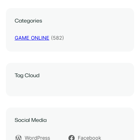
Categories
GAME ONLINE
(582)
Tag Cloud
Social Media
WordPress
Facebook