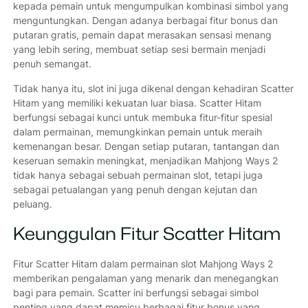
kepada pemain untuk mengumpulkan kombinasi simbol yang
menguntungkan. Dengan adanya berbagai fitur bonus dan
putaran gratis, pemain dapat merasakan sensasi menang
yang lebih sering, membuat setiap sesi bermain menjadi
penuh semangat.
Tidak hanya itu, slot ini juga dikenal dengan kehadiran Scatter
Hitam yang memiliki kekuatan luar biasa. Scatter Hitam
berfungsi sebagai kunci untuk membuka fitur-fitur spesial
dalam permainan, memungkinkan pemain untuk meraih
kemenangan besar. Dengan setiap putaran, tantangan dan
keseruan semakin meningkat, menjadikan Mahjong Ways 2
tidak hanya sebagai sebuah permainan slot, tetapi juga
sebagai petualangan yang penuh dengan kejutan dan
peluang.
Keunggulan Fitur Scatter Hitam
Fitur Scatter Hitam dalam permainan slot Mahjong Ways 2
memberikan pengalaman yang menarik dan menegangkan
bagi para pemain. Scatter ini berfungsi sebagai simbol
penting yang dapat memicu berbagai fitur bonus yang