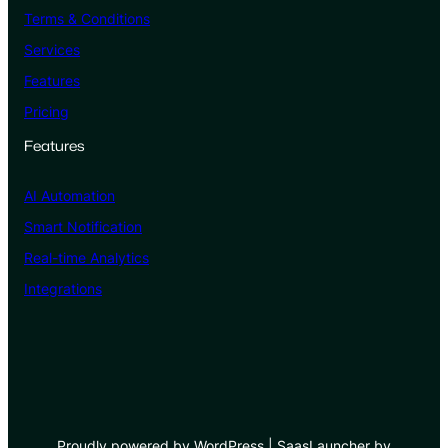
Terms & Conditions
Services
Features
Pricing
Features
AI Automation
Smart Notification
Real-time Analytics
Integrations
Proudly powered by WordPress | SaasLauncher by