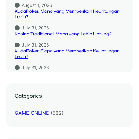
August 1, 2026
KudaPoker: Mana yang Memberikan Keuntungan
Lebih?
July 31, 2026
Kasino Tradisional: Mana yang Lebih Untung?
July 31, 2026
KudaPoker: Siapa yang Memberikan Keuntungan
Lebih?
July 31, 2026
Categories
GAME ONLINE
(582)