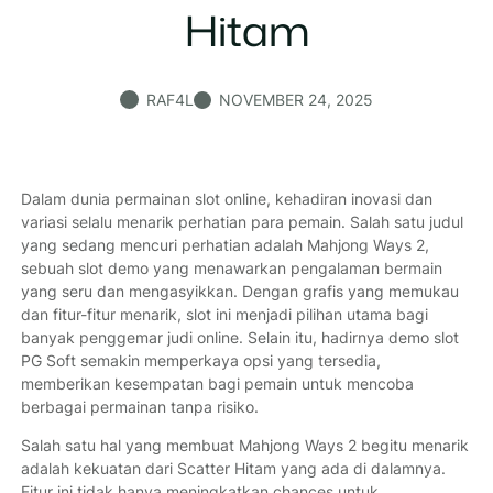
Hitam
RAF4L
NOVEMBER 24, 2025
Dalam dunia permainan slot online, kehadiran inovasi dan
variasi selalu menarik perhatian para pemain. Salah satu judul
yang sedang mencuri perhatian adalah Mahjong Ways 2,
sebuah slot demo yang menawarkan pengalaman bermain
yang seru dan mengasyikkan. Dengan grafis yang memukau
dan fitur-fitur menarik, slot ini menjadi pilihan utama bagi
banyak penggemar judi online. Selain itu, hadirnya demo slot
PG Soft semakin memperkaya opsi yang tersedia,
memberikan kesempatan bagi pemain untuk mencoba
berbagai permainan tanpa risiko.
Salah satu hal yang membuat Mahjong Ways 2 begitu menarik
adalah kekuatan dari Scatter Hitam yang ada di dalamnya.
Fitur ini tidak hanya meningkatkan chances untuk