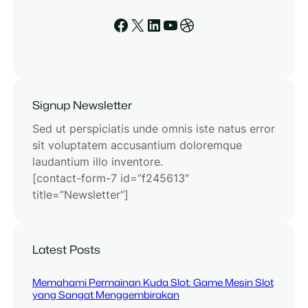
Facebook
X
LinkedIn
YouTube
Dribbble
Signup Newsletter
Sed ut perspiciatis unde omnis iste natus error
sit voluptatem accusantium doloremque
laudantium illo inventore.
[contact-form-7 id=”f245613″
title=”Newsletter”]
Latest Posts
Memahami Permainan Kuda Slot: Game Mesin Slot
yang Sangat Menggembirakan