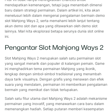
mendapatkan kemenangan, tetapi juga menambah dimensi
baru dalam strategi permainan. Dalam artikel ini, kita akan
menelusuri lebih dalam mengenai pengalaman bermain demo
slot Mahjong Ways 2, serta memahami lebih lanjut tentang
akun demo slot dan apa yang ditawarkan oleh demo slot
lainnya. Mari kita eksplorasi betapa serunya dunia slot online
ini.
Pengantar Slot Mahjong Ways 2
Slot Mahjong Ways 2 merupakan salah satu permainan slot
yang sangat menarik dan populer di kalangan pemain. Game
ini menghadirkan tema permainan Mahjong yang ikonik,
lengkap dengan simbol-simbol tradisional yang menambah
daya tarik visualnya. Dengan grafis yang menawan dan efek
suara yang mendalam, permainan ini memberikan pengalaman
bermain yang memikat dan tidak terlupakan.
Salah satu fitur utama dari Mahjong Ways 2 adalah mekanisme
permainan yang inovatif, yang menawarkan cara baru dalam
memenangkan hadiah. Setiap putaran memberi kesempatan