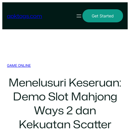
Skip
to
apktags.com
Get Started
content
GAME ONLINE
Menelusuri Keseruan:
Demo Slot Mahjong
Ways 2 dan
Kekuatan Scatter