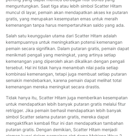
menguntungkan. Saat tiga atau lebih simbol Scatter Hitam
muncul di layar, pemain akan mendapatkan akses ke putaran
gratis, yang merupakan kesempatan emas untuk meraih
kemenangan tanpa harus mempertaruhkan saldo yang ada.
Salah satu keunggulan utama dari Scatter Hitam adalah
kemampuannya untuk meningkatkan potensi kemenangan
pemain secara signifikan. Dalam putaran gratis, pemain dapat
menikmati pengali yang meningkat, yang artinya setiap
kemenangan yang diperoleh akan dikalikan dengan pengali
tersebut. Hal ini tidak hanya menambah nilai pada setiap
kombinasi kemenangan, tetapi juga membuat setiap putaran
semakin mendebarkan, karena pemain dapat melihat total
kemenangan mereka meningkat secara drastis.
Tidak hanya itu, Scatter Hitam juga memberikan kesempatan
untuk mendapatkan lebih banyak putaran gratis melalui fitur
retrigger. Jika pemain berhasil mendapatkan lebih banyak
simbol Scatter selama putaran gratis, mereka dapat
mengaktifkan kembali fitur ini dan mendapatkan tambahan
putaran gratis. Dengan demikian, Scatter Hitam menjadi
elemen kunci dalam permainan slot demo Mahjong Ways 2,