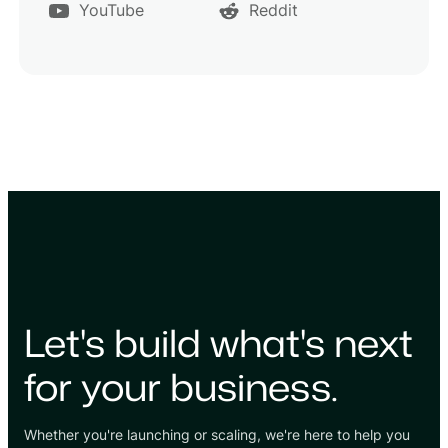
YouTube
Reddit
Let's build what's next
for your business.
Whether you're launching or scaling, we're here to help you