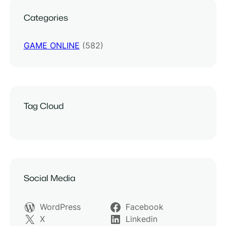
Categories
GAME ONLINE
(582)
Tag Cloud
Social Media
WordPress
Facebook
X
Linkedin