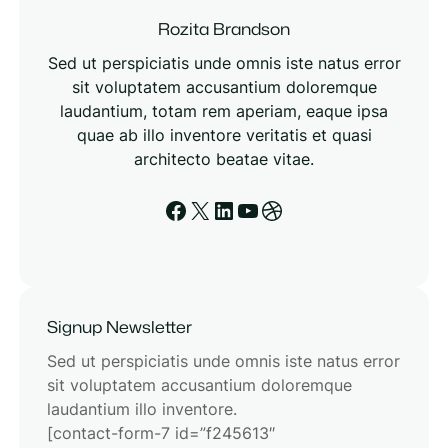
Rozita Brandson
Sed ut perspiciatis unde omnis iste natus error
sit voluptatem accusantium doloremque
laudantium, totam rem aperiam, eaque ipsa
quae ab illo inventore veritatis et quasi
architecto beatae vitae.
Facebook
X
LinkedIn
YouTube
Dribbble
Signup Newsletter
Sed ut perspiciatis unde omnis iste natus error
sit voluptatem accusantium doloremque
laudantium illo inventore.
[contact-form-7 id=”f245613″