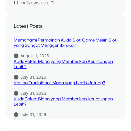
title=”Newsletter”]
Latest Posts
Memahami Permainan Kuda Slot: Game Mesin Slot
yang Sangat Menggembirakan
August 1, 2026
KudaPoker: Mana yang Memberikan Keuntungan
Lebih?
July 31, 2026
Kasino Tradisional: Mana yang Lebih Untung?
July 31, 2026
KudaPoker: Siapa yang Memberikan Keuntungan
Lebih?
July 31, 2026