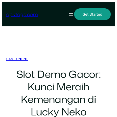
Skip
to
apktags.com
Get Started
content
GAME ONLINE
Slot Demo Gacor:
Kunci Meraih
Kemenangan di
Lucky Neko