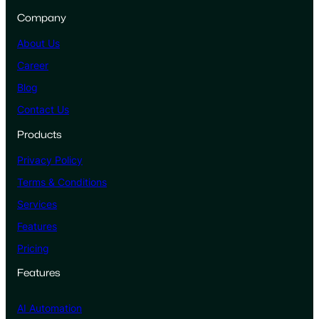
Company
About Us
Career
Blog
Contact Us
Products
Privacy Policy
Terms & Conditions
Services
Features
Pricing
Features
AI Automation