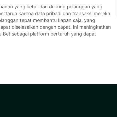
eamanan yang ketat dan dukung pelanggan yang
ertaruh karena data pribadi dan transaksi mereka
langgan tepat membantu kapan saja, yang
pat diselesaikan dengan cepat. Ini meningkatkan
 Bet sebagai platform bertaruh yang dapat