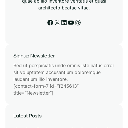
quae ab illo inventore veritatis et quasi
architecto beatae vitae.
Facebook
X
LinkedIn
YouTube
Dribbble
Signup Newsletter
Sed ut perspiciatis unde omnis iste natus error
sit voluptatem accusantium doloremque
laudantium illo inventore.
[contact-form-7 id=”f245613″
title=”Newsletter”]
Latest Posts