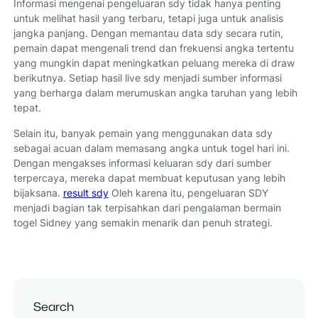
Informasi mengenai pengeluaran sdy tidak hanya penting
untuk melihat hasil yang terbaru, tetapi juga untuk analisis
jangka panjang. Dengan memantau data sdy secara rutin,
pemain dapat mengenali trend dan frekuensi angka tertentu
yang mungkin dapat meningkatkan peluang mereka di draw
berikutnya. Setiap hasil live sdy menjadi sumber informasi
yang berharga dalam merumuskan angka taruhan yang lebih
tepat.
Selain itu, banyak pemain yang menggunakan data sdy
sebagai acuan dalam memasang angka untuk togel hari ini.
Dengan mengakses informasi keluaran sdy dari sumber
terpercaya, mereka dapat membuat keputusan yang lebih
bijaksana.
result sdy
Oleh karena itu, pengeluaran SDY
menjadi bagian tak terpisahkan dari pengalaman bermain
togel Sidney yang semakin menarik dan penuh strategi.
Search