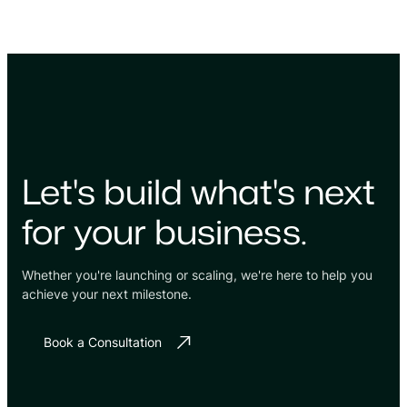
Let's build what's next
for your business.
Whether you're launching or scaling, we're here to help you
achieve your next milestone.
Book a Consultation