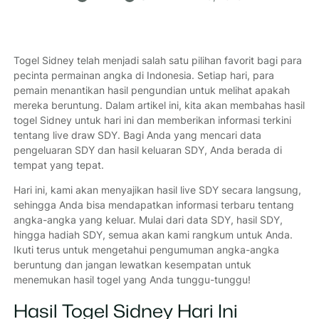
Togel Sidney telah menjadi salah satu pilihan favorit bagi para
pecinta permainan angka di Indonesia. Setiap hari, para
pemain menantikan hasil pengundian untuk melihat apakah
mereka beruntung. Dalam artikel ini, kita akan membahas hasil
togel Sidney untuk hari ini dan memberikan informasi terkini
tentang live draw SDY. Bagi Anda yang mencari data
pengeluaran SDY dan hasil keluaran SDY, Anda berada di
tempat yang tepat.
Hari ini, kami akan menyajikan hasil live SDY secara langsung,
sehingga Anda bisa mendapatkan informasi terbaru tentang
angka-angka yang keluar. Mulai dari data SDY, hasil SDY,
hingga hadiah SDY, semua akan kami rangkum untuk Anda.
Ikuti terus untuk mengetahui pengumuman angka-angka
beruntung dan jangan lewatkan kesempatan untuk
menemukan hasil togel yang Anda tunggu-tunggu!
Hasil Togel Sidney Hari Ini