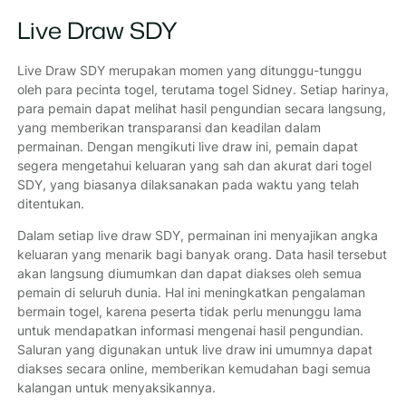
Live Draw SDY
Live Draw SDY merupakan momen yang ditunggu-tunggu
oleh para pecinta togel, terutama togel Sidney. Setiap harinya,
para pemain dapat melihat hasil pengundian secara langsung,
yang memberikan transparansi dan keadilan dalam
permainan. Dengan mengikuti live draw ini, pemain dapat
segera mengetahui keluaran yang sah dan akurat dari togel
SDY, yang biasanya dilaksanakan pada waktu yang telah
ditentukan.
Dalam setiap live draw SDY, permainan ini menyajikan angka
keluaran yang menarik bagi banyak orang. Data hasil tersebut
akan langsung diumumkan dan dapat diakses oleh semua
pemain di seluruh dunia. Hal ini meningkatkan pengalaman
bermain togel, karena peserta tidak perlu menunggu lama
untuk mendapatkan informasi mengenai hasil pengundian.
Saluran yang digunakan untuk live draw ini umumnya dapat
diakses secara online, memberikan kemudahan bagi semua
kalangan untuk menyaksikannya.