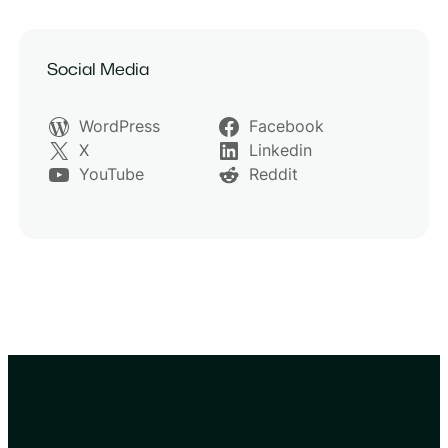
Social Media
WordPress
Facebook
X
Linkedin
YouTube
Reddit