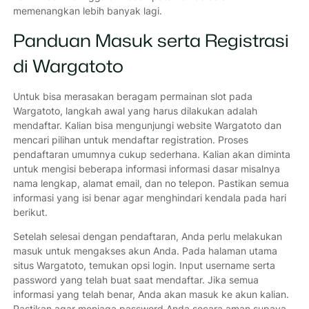
memenangkan lebih banyak lagi.
Panduan Masuk serta Registrasi
di Wargatoto
Untuk bisa merasakan beragam permainan slot pada
Wargatoto, langkah awal yang harus dilakukan adalah
mendaftar. Kalian bisa mengunjungi website Wargatoto dan
mencari pilihan untuk mendaftar registration. Proses
pendaftaran umumnya cukup sederhana. Kalian akan diminta
untuk mengisi beberapa informasi informasi dasar misalnya
nama lengkap, alamat email, dan no telepon. Pastikan semua
informasi yang isi benar agar menghindari kendala pada hari
berikut.
Setelah selesai dengan pendaftaran, Anda perlu melakukan
masuk untuk mengakses akun Anda. Pada halaman utama
situs Wargatoto, temukan opsi login. Input username serta
password yang telah buat saat mendaftar. Jika semua
informasi yang telah benar, Anda akan masuk ke akun kalian.
Pastikan agar menjaga password Anda secara aman supaya