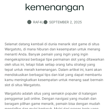
kemenangan
RAF4L
SEPTEMBER 2, 2025
Selamat datang kembali di dunia menarik slot game di situs
Wargatoto, di mana hiburan dan kesempatan untuk menang
menanti Anda. Banyak pemain yang ingin yang ingin
mengeksplorasi berbagai tipe permainan slot yang ditawarkan
oleh situs ini, tetapi tidak setiap orang tahu strategi yang
tepat untuk meraih kemenangan. Dalam artikel ini, kami akan
mendiskusikan berbagai tips dan kiat yang dapat membantu
kamu meningkatkan kesempatan untuk menang saat bermain
slot di situs Wargatoto.
Wargatoto adalah situs yang semakin populer di kalangan
penggemar judi online. Dengan navigasi yang mudah dan
beragam pilihan game menarik, pemain bisa dengan mudah
mendaftar dan mulai bertaruh. Mulai dari proses login yang