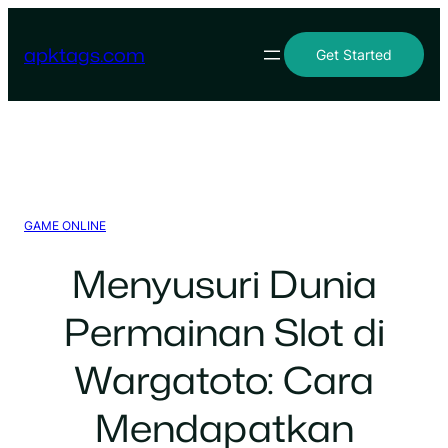
Skip
to
apktags.com
Get Started
content
GAME ONLINE
Menyusuri Dunia
Permainan Slot di
Wargatoto: Cara
Mendapatkan