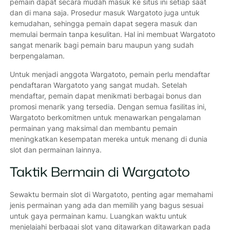
pemain dapat secara mudah masuk ke situs ini setiap saat
dan di mana saja. Prosedur masuk Wargatoto juga untuk
kemudahan, sehingga pemain dapat segera masuk dan
memulai bermain tanpa kesulitan. Hal ini membuat Wargatoto
sangat menarik bagi pemain baru maupun yang sudah
berpengalaman.
Untuk menjadi anggota Wargatoto, pemain perlu mendaftar
pendaftaran Wargatoto yang sangat mudah. Setelah
mendaftar, pemain dapat menikmati berbagai bonus dan
promosi menarik yang tersedia. Dengan semua fasilitas ini,
Wargatoto berkomitmen untuk menawarkan pengalaman
permainan yang maksimal dan membantu pemain
meningkatkan kesempatan mereka untuk menang di dunia
slot dan permainan lainnya.
Taktik Bermain di Wargatoto
Sewaktu bermain slot di Wargatoto, penting agar memahami
jenis permainan yang ada dan memilih yang bagus sesuai
untuk gaya permainan kamu. Luangkan waktu untuk
menjelajahi berbagai slot yang ditawarkan ditawarkan pada