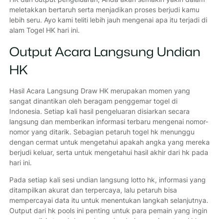
meletakkan bertaruh serta menjadikan proses berjudi kamu
lebih seru. Ayo kami teliti lebih jauh mengenai apa itu terjadi di
alam Togel HK hari ini.
Output Acara Langsung Undian
HK
Hasil Acara Langsung Draw HK merupakan momen yang
sangat dinantikan oleh beragam penggemar togel di
Indonesia. Setiap kali hasil pengeluaran disiarkan secara
langsung dan memberikan informasi terbaru mengenai nomor-
nomor yang ditarik. Sebagian petaruh togel hk menunggu
dengan cermat untuk mengetahui apakah angka yang mereka
berjudi keluar, serta untuk mengetahui hasil akhir dari hk pada
hari ini.
Pada setiap kali sesi undian langsung lotto hk, informasi yang
ditampilkan akurat dan terpercaya, lalu petaruh bisa
mempercayai data itu untuk menentukan langkah selanjutnya.
Output dari hk pools ini penting untuk para pemain yang ingin