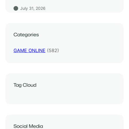
July 31, 2026
Categories
GAME ONLINE
(582)
Tag Cloud
Social Media