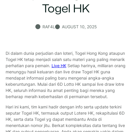
Togel HK
RAF4L
AUGUST 10, 2025
Di dalam dunia perjudian dan loteri, Togel Hong Kong ataupun
Togel HK tetap menjadi salah satu materi yang paling menarik
perhatian para pemain.
Live HK
Setiap harinya, milliaran orang
menunggu hasil keluaran dan live draw Togel HK guna
mendapat informasi paling baru mengenai angka-angka
keberuntungan. Mulai dari 6D Lotto HK sampai live draw lotre
HK, seluruh informasi itu amat penting bagi mereka yang
berharap meraih keberhasilan di permainan tersebut.
Hari ini kami, tim kami hadir dengan info serta update terkini
seputar Togel HK, termasuk output Lotere HK, rekapitulasi 6D
HK, serta data Togel yg dapat membantu Anda di
menentukan nomor jitu. Berkat kompleksitas data tentang live
HK dan output pengeluaran, Anda akan semakin yakin dalam