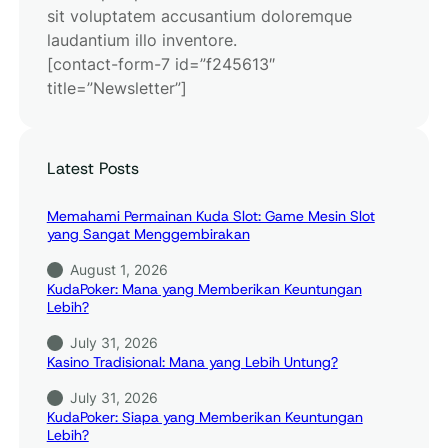
sit voluptatem accusantium doloremque
laudantium illo inventore.
[contact-form-7 id=”f245613″
title=”Newsletter”]
Latest Posts
Memahami Permainan Kuda Slot: Game Mesin Slot
yang Sangat Menggembirakan
August 1, 2026
KudaPoker: Mana yang Memberikan Keuntungan
Lebih?
July 31, 2026
Kasino Tradisional: Mana yang Lebih Untung?
July 31, 2026
KudaPoker: Siapa yang Memberikan Keuntungan
Lebih?