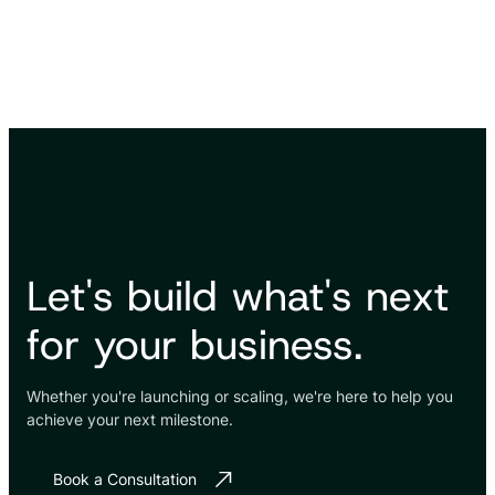
Let's build what's next
for your business.
Whether you're launching or scaling, we're here to help you
achieve your next milestone.
Book a Consultation