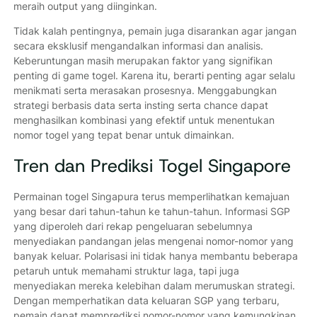
meraih output yang diinginkan.
Tidak kalah pentingnya, pemain juga disarankan agar jangan
secara eksklusif mengandalkan informasi dan analisis.
Keberuntungan masih merupakan faktor yang signifikan
penting di game togel. Karena itu, berarti penting agar selalu
menikmati serta merasakan prosesnya. Menggabungkan
strategi berbasis data serta insting serta chance dapat
menghasilkan kombinasi yang efektif untuk menentukan
nomor togel yang tepat benar untuk dimainkan.
Tren dan Prediksi Togel Singapore
Permainan togel Singapura terus memperlihatkan kemajuan
yang besar dari tahun-tahun ke tahun-tahun. Informasi SGP
yang diperoleh dari rekap pengeluaran sebelumnya
menyediakan pandangan jelas mengenai nomor-nomor yang
banyak keluar. Polarisasi ini tidak hanya membantu beberapa
petaruh untuk memahami struktur laga, tapi juga
menyediakan mereka kelebihan dalam merumuskan strategi.
Dengan memperhatikan data keluaran SGP yang terbaru,
pemain dapat memprediksi nomor-nomor yang kemungkinan