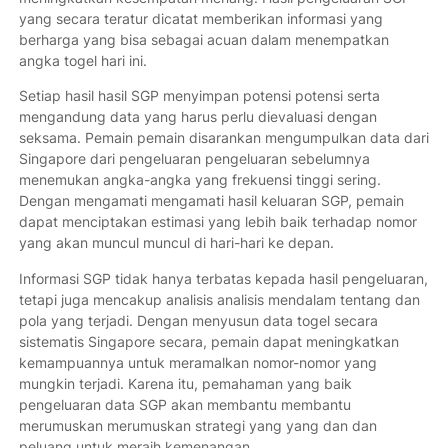
yang secara teratur dicatat memberikan informasi yang
berharga yang bisa sebagai acuan dalam menempatkan
angka togel hari ini.
Setiap hasil hasil SGP menyimpan potensi potensi serta
mengandung data yang harus perlu dievaluasi dengan
seksama. Pemain pemain disarankan mengumpulkan data dari
Singapore dari pengeluaran pengeluaran sebelumnya
menemukan angka-angka yang frekuensi tinggi sering.
Dengan mengamati mengamati hasil keluaran SGP, pemain
dapat menciptakan estimasi yang lebih baik terhadap nomor
yang akan muncul muncul di hari-hari ke depan.
Informasi SGP tidak hanya terbatas kepada hasil pengeluaran,
tetapi juga mencakup analisis analisis mendalam tentang dan
pola yang terjadi. Dengan menyusun data togel secara
sistematis Singapore secara, pemain dapat meningkatkan
kemampuannya untuk meramalkan nomor-nomor yang
mungkin terjadi. Karena itu, pemahaman yang baik
pengeluaran data SGP akan membantu membantu
merumuskan merumuskan strategi yang yang dan dan
peluang untuk meraih kemenangan.