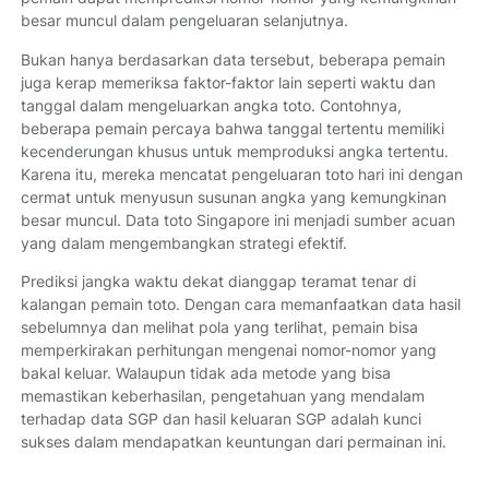
besar muncul dalam pengeluaran selanjutnya.
Bukan hanya berdasarkan data tersebut, beberapa pemain
juga kerap memeriksa faktor-faktor lain seperti waktu dan
tanggal dalam mengeluarkan angka toto. Contohnya,
beberapa pemain percaya bahwa tanggal tertentu memiliki
kecenderungan khusus untuk memproduksi angka tertentu.
Karena itu, mereka mencatat pengeluaran toto hari ini dengan
cermat untuk menyusun susunan angka yang kemungkinan
besar muncul. Data toto Singapore ini menjadi sumber acuan
yang dalam mengembangkan strategi efektif.
Prediksi jangka waktu dekat dianggap teramat tenar di
kalangan pemain toto. Dengan cara memanfaatkan data hasil
sebelumnya dan melihat pola yang terlihat, pemain bisa
memperkirakan perhitungan mengenai nomor-nomor yang
bakal keluar. Walaupun tidak ada metode yang bisa
memastikan keberhasilan, pengetahuan yang mendalam
terhadap data SGP dan hasil keluaran SGP adalah kunci
sukses dalam mendapatkan keuntungan dari permainan ini.