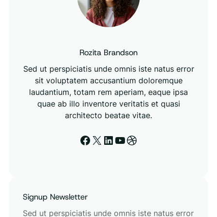
Rozita Brandson
Sed ut perspiciatis unde omnis iste natus error
sit voluptatem accusantium doloremque
laudantium, totam rem aperiam, eaque ipsa
quae ab illo inventore veritatis et quasi
architecto beatae vitae.
Facebook
X
LinkedIn
YouTube
Dribbble
Signup Newsletter
Sed ut perspiciatis unde omnis iste natus error