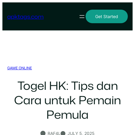
Skip
to
apktags.com
Get Started
content
GAME ONLINE
Togel HK: Tips dan
Cara untuk Pemain
Pemula
RAF4L
JULY 5, 2025