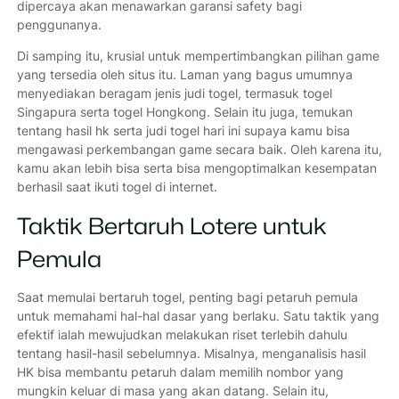
dipercaya akan menawarkan garansi safety bagi
penggunanya.
Di samping itu, krusial untuk mempertimbangkan pilihan game
yang tersedia oleh situs itu. Laman yang bagus umumnya
menyediakan beragam jenis judi togel, termasuk togel
Singapura serta togel Hongkong. Selain itu juga, temukan
tentang hasil hk serta judi togel hari ini supaya kamu bisa
mengawasi perkembangan game secara baik. Oleh karena itu,
kamu akan lebih bisa serta bisa mengoptimalkan kesempatan
berhasil saat ikuti togel di internet.
Taktik Bertaruh Lotere untuk
Pemula
Saat memulai bertaruh togel, penting bagi petaruh pemula
untuk memahami hal-hal dasar yang berlaku. Satu taktik yang
efektif ialah mewujudkan melakukan riset terlebih dahulu
tentang hasil-hasil sebelumnya. Misalnya, menganalisis hasil
HK bisa membantu petaruh dalam memilih nombor yang
mungkin keluar di masa yang akan datang. Selain itu,