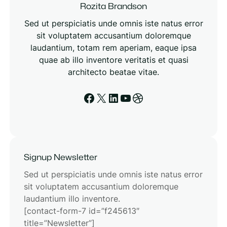
Rozita Brandson
Sed ut perspiciatis unde omnis iste natus error
sit voluptatem accusantium doloremque
laudantium, totam rem aperiam, eaque ipsa
quae ab illo inventore veritatis et quasi
architecto beatae vitae.
Facebook
X
LinkedIn
YouTube
Dribbble
Signup Newsletter
Sed ut perspiciatis unde omnis iste natus error
sit voluptatem accusantium doloremque
laudantium illo inventore.
[contact-form-7 id=”f245613″
title=”Newsletter”]