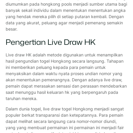
diumumkan pada hongkong pools menjadi sumber utama bagi
banyak sekali individu dalam menentukan menentukan angka
yang hendak mereka pilih di setiap putaran kembali. Dengan
data yang akurat, peluang agar menjadi pemenang semakin
besar.
Pengertian Live Draw HK
Live draw HK adalah metode digunakan untuk menampilkan
hasil pengundian togel Hongkong secara langsung. Tahapan
ini memberikan peluang kepada para pemain untuk
menyaksikan dalam waktu nyata proses undian nomor yang
akan menentukan pemenangnya. Dengan adanya live draw,
pemain dapat merasakan sensasi dan perasaan mendebarkan
saat menunggu hasil keluaran hk yang berpengaruh pada
taruhan mereka.
Dalam dunia togel, live draw togel Hongkong menjadi sangat
populer berkat transparansi dan ketepatannya. Para pemain
dapat melihat secara langsung cara nomor-nomor diundi,
yang yang membuat permainan ini permainan ini menjadi fair