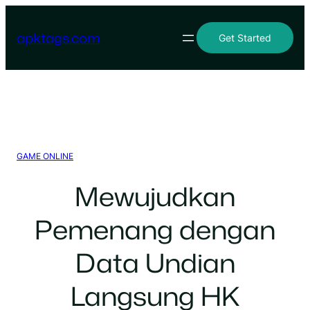
Skip
to
apktags.com
Get Started
content
GAME ONLINE
Mewujudkan
Pemenang dengan
Data Undian
Langsung HK