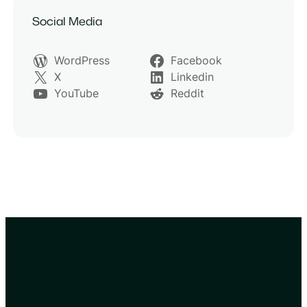
Social Media
WordPress
Facebook
X
Linkedin
YouTube
Reddit