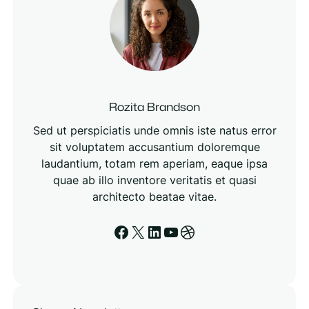
Rozita Brandson
Sed ut perspiciatis unde omnis iste natus error
sit voluptatem accusantium doloremque
laudantium, totam rem aperiam, eaque ipsa
quae ab illo inventore veritatis et quasi
architecto beatae vitae.
Facebook
X
LinkedIn
YouTube
Dribbble