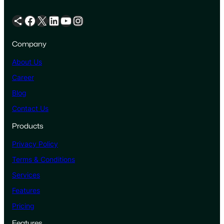
Share Icon
Facebook
X
LinkedIn
YouTube
Instagram
Company
About Us
Career
Blog
Contact Us
Products
Privacy Policy
Terms & Conditions
Services
Features
Pricing
Features