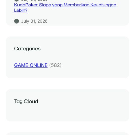
KudaPoker: Siapa yang Memberikan Keuntungan
Lebih?
July 31, 2026
Categories
GAME ONLINE
(582)
Tag Cloud