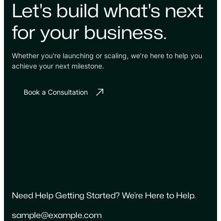
Let's build what's next
for your business.
Whether you're launching or scaling, we're here to help you
achieve your next milestone.
Book a Consultation
Need Help Getting Started? We’re Here to Help.
sample@example.com