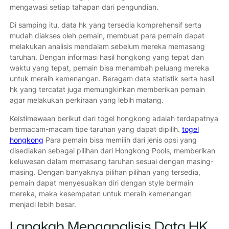
mengawasi setiap tahapan dari pengundian.
Di samping itu, data hk yang tersedia komprehensif serta
mudah diakses oleh pemain, membuat para pemain dapat
melakukan analisis mendalam sebelum mereka memasang
taruhan. Dengan informasi hasil hongkong yang tepat dan
waktu yang tepat, pemain bisa menambah peluang mereka
untuk meraih kemenangan. Beragam data statistik serta hasil
hk yang tercatat juga memungkinkan memberikan pemain
agar melakukan perkiraan yang lebih matang.
Keistimewaan berikut dari togel hongkong adalah terdapatnya
bermacam-macam tipe taruhan yang dapat dipilih.
togel
hongkong
Para pemain bisa memilih dari jenis opsi yang
disediakan sebagai pilihan dari Hongkong Pools, memberikan
keluwesan dalam memasang taruhan sesuai dengan masing-
masing. Dengan banyaknya pilihan pilihan yang tersedia,
pemain dapat menyesuaikan diri dengan style bermain
mereka, maka kesempatan untuk meraih kemenangan
menjadi lebih besar.
Langkah Menganalisis Data HK